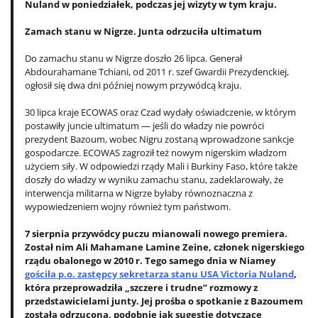
Nuland w poniedziałek, podczas jej wizyty w tym kraju.
Zamach stanu w Nigrze. Junta odrzuciła ultimatum
Do zamachu stanu w Nigrze doszło 26 lipca. Generał
Abdourahamane Tchiani, od 2011 r. szef Gwardii Prezydenckiej,
ogłosił się dwa dni później nowym przywódcą kraju.
30 lipca kraje ECOWAS oraz Czad wydały oświadczenie, w którym
postawiły juncie ultimatum — jeśli do władzy nie powróci
prezydent Bazoum, wobec Nigru zostaną wprowadzone sankcje
gospodarcze. ECOWAS zagroził też nowym nigerskim władzom
użyciem siły. W odpowiedzi rządy Mali i Burkiny Faso, które także
doszły do władzy w wyniku zamachu stanu, zadeklarowały, że
interwencja militarna w Nigrze byłaby równoznaczna z
wypowiedzeniem wojny również tym państwom.
7 sierpnia przywódcy puczu mianowali nowego premiera.
Został nim Ali Mahamane Lamine Zeine, członek nigerskiego
rządu obalonego w 2010 r. Tego samego dnia w Niamey
gościła p.o. zastępcy sekretarza stanu USA Victoria Nuland
,
która przeprowadziła „szczere i trudne” rozmowy z
przedstawicielami junty. Jej prośba o spotkanie z Bazoumem
została odrzucona, podobnie jak sugestie dotyczące