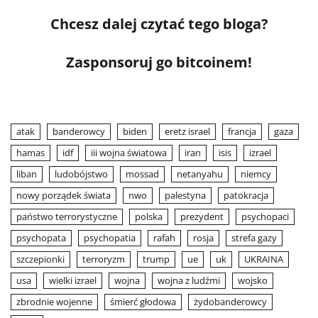
Chcesz dalej czytać tego bloga?
Zasponsoruj go bitcoinem!
atak
banderowcy
biden
eretz israel
francja
gaza
hamas
idf
iii wojna światowa
iran
isis
izrael
liban
ludobójstwo
mossad
netanyahu
niemcy
nowy porządek świata
nwo
palestyna
patokracja
państwo terrorystyczne
polska
prezydent
psychopaci
psychopata
psychopatia
rafah
rosja
strefa gazy
szczepionki
terroryzm
trump
ue
uk
UKRAINA
usa
wielki izrael
wojna
wojna z ludźmi
wojsko
zbrodnie wojenne
śmierć głodowa
żydobanderowcy