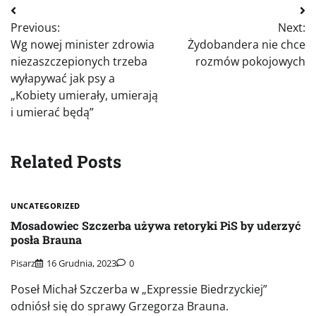
Nawigacja
Previous:
Next:
wpisu
Wg nowej minister zdrowia
Żydobandera nie chce
niezaszczepionych trzeba
rozmów pokojowych
wyłapywać jak psy a
„Kobiety umierały, umierają
i umierać będą”
Related Posts
UNCATEGORIZED
Mosadowiec Szczerba używa retoryki PiS by uderzyć
posła Brauna
Pisarz
16 Grudnia, 2023
0
Poseł Michał Szczerba w „Expressie Biedrzyckiej”
odniósł się do sprawy Grzegorza Brauna.