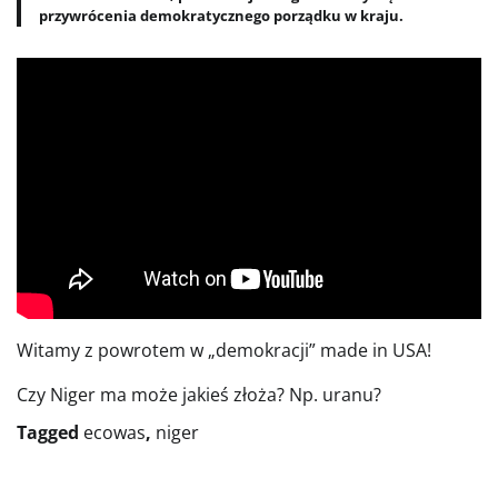
przywrócenia demokratycznego porządku w kraju.
Witamy z powrotem w „demokracji” made in USA!
Czy Niger ma może jakieś złoża? Np. uranu?
Tagged
ecowas
,
niger