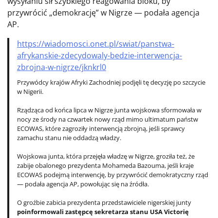
wysyłaniu sił szybkiego reagowania bloku, by
przywrócić „demokrację” w Nigrze — podała agencja
AP.
https://wiadomosci.onet.pl/swiat/panstwa-
afrykanskie-zdecydowaly-bedzie-interwencja-
zbrojna-w-nigrze/jknkrl0
Przywódcy krajów Afryki Zachodniej podjęli tę decyzję po szczycie
w Nigerii.
Rządząca od końca lipca w Nigrze junta wojskowa sformowała w
nocy ze środy na czwartek nowy rząd mimo ultimatum państw
ECOWAS, które zagroziły interwencją zbrojną, jeśli sprawcy
zamachu stanu nie oddadzą władzy.
Wojskowa junta, która przejęła władzę w Nigrze, groziła też, że
zabije obalonego prezydenta Mohameda Bazouma, jeśli kraje
ECOWAS podejmą interwencję, by przywrócić demokratyczny rząd
— podała agencja AP, powołując się na źródła.
O groźbie zabicia prezydenta przedstawiciele nigerskiej junty
poinformowali zastępcę sekretarza stanu USA Victorię