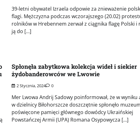
39-letni obywatel Izraela odpowie za znieważenie polsk
flagi. Mężczyzna podczas wczorajszego (20.02) protest
rolników w Hrebennem zerwał z ciągnika flagę Polski i r
ją do […]
o
Spłonęła zabytkowa kolekcja wideł i siekier
u
żydobanderowców we Lwowie
2 Stycznia, 2024
0
Mer Lwowa Andrij Sadowy poinformował, że w wyniku 
w dzielnicy Biłohorszcze doszczętnie spłonęło muzeu
poświęcone pamięci głównego dowódcy Ukraińskiej
ą
Powstańczej Armii (UPA) Romana Osypowycza […]