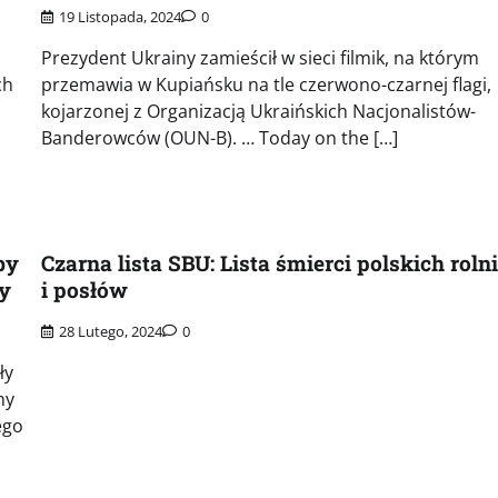
19 Listopada, 2024
0
Prezydent Ukrainy zamieścił w sieci filmik, na którym
ch
przemawia w Kupiańsku na tle czerwono-czarnej flagi,
kojarzonej z Organizacją Ukraińskich Nacjonalistów-
Banderowców (OUN-B). … Today on the […]
by
Czarna lista SBU: Lista śmierci polskich rol
ry
i posłów
28 Lutego, 2024
0
ły
ny
ego