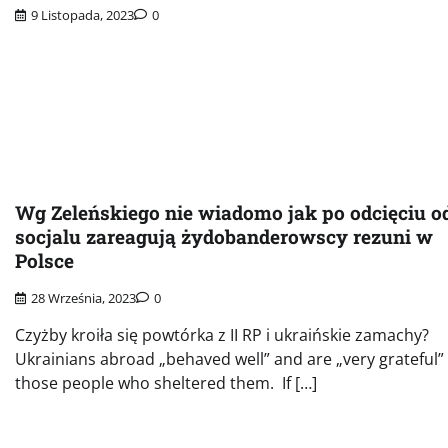
9 Listopada, 2023
0
Wg Zeleńskiego nie wiadomo jak po odcięciu o
socjalu zareagują żydobanderowscy rezuni w
Polsce
28 Września, 2023
0
Czyżby kroiła się powtórka z II RP i ukraińskie zamachy?
Ukrainians abroad „behaved well” and are „very grateful”
those people who sheltered them. If […]