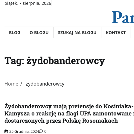
Skip
piątek, 7 sierpnia, 2026
Pa
to
content
BLOG
O BLOGU
SZUKAJ NA BLOGU
KONTAKT
Tag:
żydobanderowcy
Home
żydobanderowcy
Żydobanderowcy mają pretensje do Kosiniaka-
Kamysza o reakcję na flagi UPA zamontowane 
dostarczonych przez Polskę Rosomakach
25 Grudnia, 2024
0