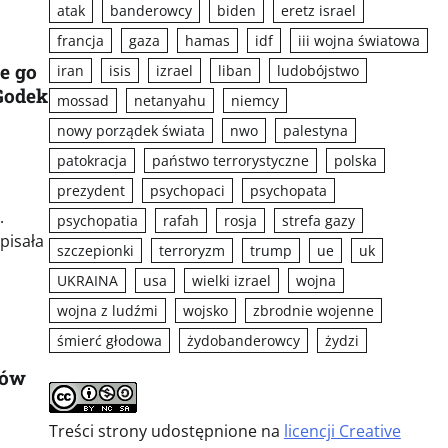
atak
banderowcy
biden
eretz israel
francja
gaza
hamas
idf
iii wojna światowa
e go
iran
isis
izrael
liban
ludobójstwo
Godek
mossad
netanyahu
niemcy
nowy porządek świata
nwo
palestyna
patokracja
państwo terrorystyczne
polska
prezydent
psychopaci
psychopata
.
psychopatia
rafah
rosja
strefa gazy
pisała
szczepionki
terroryzm
trump
ue
uk
UKRAINA
usa
wielki izrael
wojna
wojna z ludźmi
wojsko
zbrodnie wojenne
śmierć głodowa
żydobanderowcy
żydzi
łów
Treści strony udostępnione na
licencji Creative