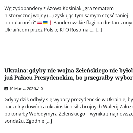
Wg żydobandery z Azowa Kosiniak „gra tematem
historycznej wojny (…) zyskując tym samym część taniej
popularności”
Banderowskie flagi na dostarczony
Ukraińcom przez Polskę KTO Rosomak… […]
Ukraina: gdyby nie wojna Zełeńskiego nie było
już Pałacu Prezydenckim, bo przegrałby wybo
10 Marca, 2024
0
Gdyby dziś odbyły się wybory prezydenckie w Ukrainie, by
naczelny dowódca ukraińskich sił zbrojnych Walerij Załuż
pokonałby Wołodymyra Zełenskiego – wynika z najnowsz
sondażu. Zgodnie […]