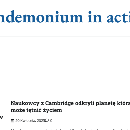
ndemonium in act
Naukowcy z Cambridge odkryli planetę któr
może tętnić życiem
aw
20 Kwietnia, 2025
0