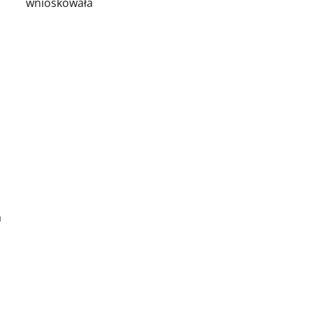
wnioskowała
a