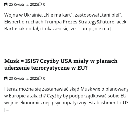
25 Kwietnia, 2025
0
Wojna w Ukrainie. „Nie ma kart”, zastosował „tani blef”.
Ekspert o ruchach Trumpa Prezes Strategy&Future Jacek
Bartosiak dodał, iż okazało się, że Trump „nie ma […]
Musk = ISIS? Czyżby USA miały w planach
uderzenie terrorystyczne w EU?
20 Kwietnia, 2025
0
I teraz można się zastanawiać skąd Musk wie o planowan
w Europie atakach? Czyżby by podporządkować sobie EU
wojnie ekonomicznej, psychopatyczny establishment z U
[…]