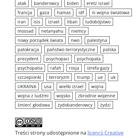
atak
banderowcy
biden
eretz israel
francja
gaza
hamas
idf
iii wojna światowa
iran
isis
izrael
liban
ludobójstwo
mossad
netanyahu
niemcy
nowy porządek świata
nwo
palestyna
patokracja
państwo terrorystyczne
polska
prezydent
psychopaci
psychopata
psychopatia
rafah
rosja
strefa gazy
szczepionki
terroryzm
trump
ue
uk
UKRAINA
usa
wielki izrael
wojna
wojna z ludźmi
wojsko
zbrodnie wojenne
śmierć głodowa
żydobanderowcy
żydzi
Treści strony udostępnione na
licencji Creative