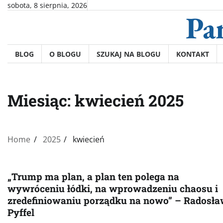
Skip
sobota, 8 sierpnia, 2026
Pa
to
content
BLOG
O BLOGU
SZUKAJ NA BLOGU
KONTAKT
Miesiąc:
kwiecień 2025
Home
2025
kwiecień
„Trump ma plan, a plan ten polega na
wywróceniu łódki, na wprowadzeniu chaosu i
zredefiniowaniu porządku na nowo” – Radosł
Pyffel