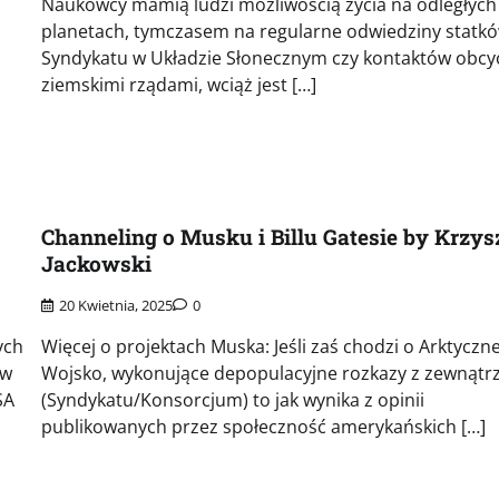
Naukowcy mamią ludzi możliwością życia na odległych
planetach, tymczasem na regularne odwiedziny statk
Syndykatu w Układzie Słonecznym czy kontaktów obcy
ziemskimi rządami, wciąż jest […]
Channeling o Musku i Billu Gatesie by Krzys
Jackowski
20 Kwietnia, 2025
0
ych
Więcej o projektach Muska: Jeśli zaś chodzi o Arktyczn
 w
Wojsko, wykonujące depopulacyjne rozkazy z zewnątr
SA
(Syndykatu/Konsorcjum) to jak wynika z opinii
publikowanych przez społeczność amerykańskich […]