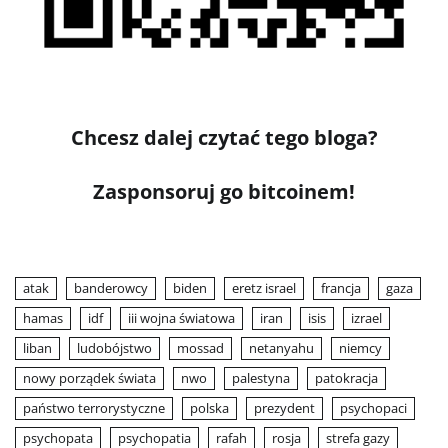
Chcesz dalej czytać tego bloga?
Zasponsoruj go bitcoinem!
atak
banderowcy
biden
eretz israel
francja
gaza
hamas
idf
iii wojna światowa
iran
isis
izrael
liban
ludobójstwo
mossad
netanyahu
niemcy
nowy porządek świata
nwo
palestyna
patokracja
państwo terrorystyczne
polska
prezydent
psychopaci
psychopata
psychopatia
rafah
rosja
strefa gazy