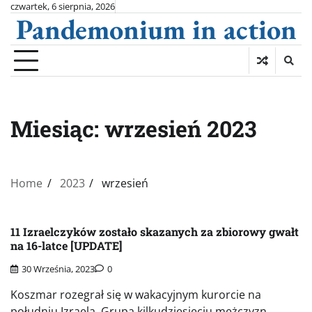
Skip
czwartek, 6 sierpnia, 2026
Pandemonium in action
to
content
Miesiąc:
wrzesień 2023
Home
2023
wrzesień
11 Izraelczyków zostało skazanych za zbiorowy gwałt
na 16-latce [UPDATE]
30 Września, 2023
0
Koszmar rozegrał się w wakacyjnym kurorcie na
południu Izraela. Grupa kilkudziesięciu mężczyzn