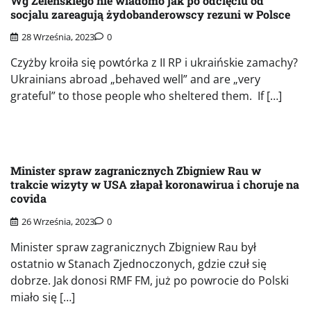
Wg Zeleńskiego nie wiadomo jak po odcięciu od
socjalu zareagują żydobanderowscy rezuni w Polsce
28 Września, 2023
0
Czyżby kroiła się powtórka z II RP i ukraińskie zamachy?
Ukrainians abroad „behaved well” and are „very
grateful” to those people who sheltered them. If […]
Minister spraw zagranicznych Zbigniew Rau w
trakcie wizyty w USA złapał koronawirua i choruje na
covida
26 Września, 2023
0
Minister spraw zagranicznych Zbigniew Rau był
ostatnio w Stanach Zjednoczonych, gdzie czuł się
dobrze. Jak donosi RMF FM, już po powrocie do Polski
miało się […]