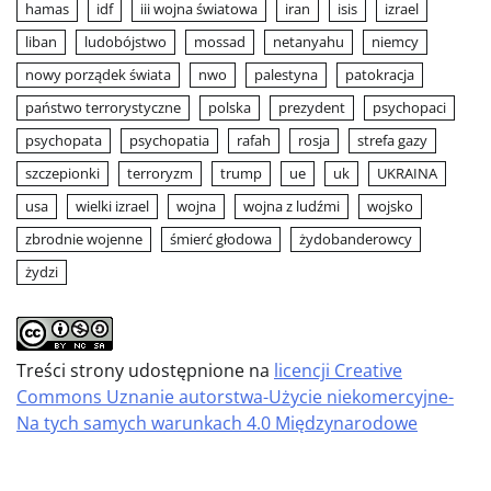
hamas
idf
iii wojna światowa
iran
isis
izrael
liban
ludobójstwo
mossad
netanyahu
niemcy
nowy porządek świata
nwo
palestyna
patokracja
państwo terrorystyczne
polska
prezydent
psychopaci
psychopata
psychopatia
rafah
rosja
strefa gazy
szczepionki
terroryzm
trump
ue
uk
UKRAINA
usa
wielki izrael
wojna
wojna z ludźmi
wojsko
zbrodnie wojenne
śmierć głodowa
żydobanderowcy
żydzi
Treści strony udostępnione na
licencji Creative
Commons Uznanie autorstwa-Użycie niekomercyjne-
Na tych samych warunkach 4.0 Międzynarodowe