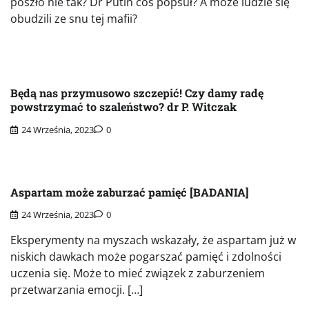
poszło nie tak? Dr Putin coś popsuł? A może ludzie się
obudzili ze snu tej mafii?
Będą nas przymusowo szczepić! Czy damy radę
powstrzymać to szaleństwo? dr P. Witczak
24 Września, 2023
0
Aspartam może zaburzać pamięć [BADANIA]
24 Września, 2023
0
Eksperymenty na myszach wskazały, że aspartam już w
niskich dawkach może pogarszać pamięć i zdolności
uczenia się. Może to mieć związek z zaburzeniem
przetwarzania emocji. […]