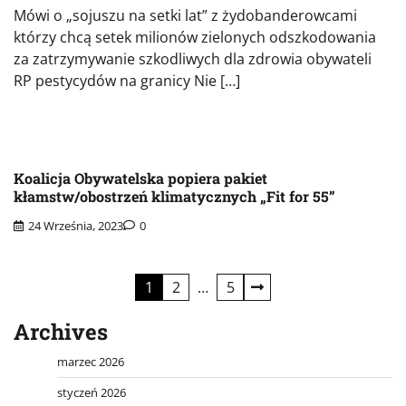
Mówi o „sojuszu na setki lat” z żydobanderowcami
którzy chcą setek milionów zielonych odszkodowania
za zatrzymywanie szkodliwych dla zdrowia obywateli
RP pestycydów na granicy Nie […]
Koalicja Obywatelska popiera pakiet
kłamstw/obostrzeń klimatycznych „Fit for 55”
24 Września, 2023
0
Stronicowanie
1
2
…
5
wpisów
Archives
marzec 2026
styczeń 2026