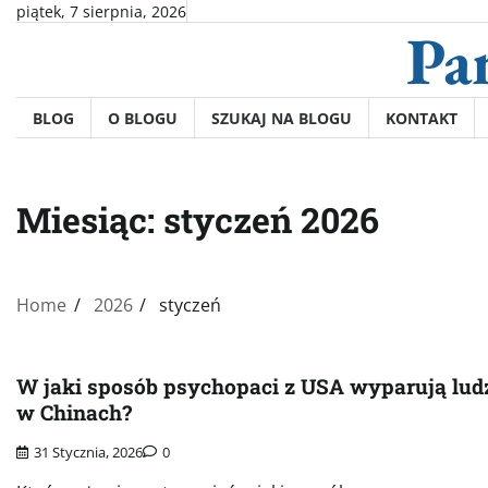
Skip
piątek, 7 sierpnia, 2026
Pa
to
content
BLOG
O BLOGU
SZUKAJ NA BLOGU
KONTAKT
Miesiąc:
styczeń 2026
Home
2026
styczeń
W jaki sposób psychopaci z USA wyparują lud
w Chinach?
31 Stycznia, 2026
0