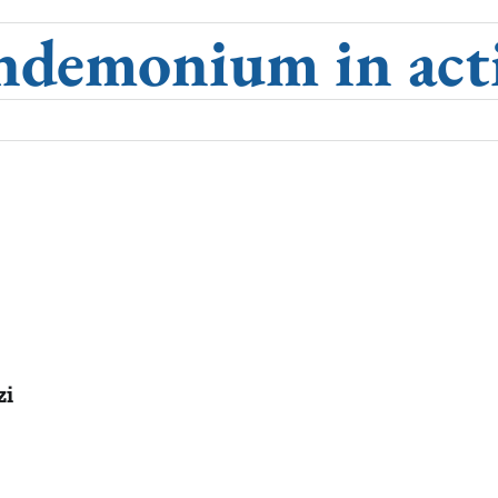
ndemonium in act
zi