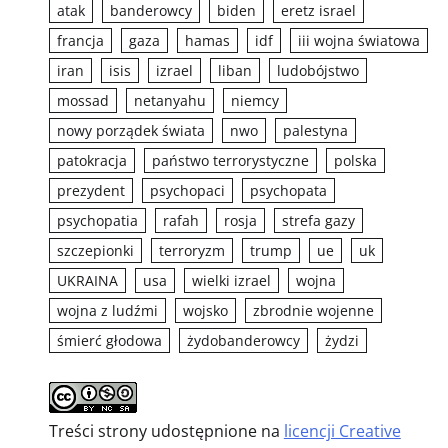
atak
banderowcy
biden
eretz israel
francja
gaza
hamas
idf
iii wojna światowa
iran
isis
izrael
liban
ludobójstwo
mossad
netanyahu
niemcy
nowy porządek świata
nwo
palestyna
patokracja
państwo terrorystyczne
polska
prezydent
psychopaci
psychopata
psychopatia
rafah
rosja
strefa gazy
szczepionki
terroryzm
trump
ue
uk
UKRAINA
usa
wielki izrael
wojna
wojna z ludźmi
wojsko
zbrodnie wojenne
śmierć głodowa
żydobanderowcy
żydzi
Treści strony udostępnione na
licencji Creative