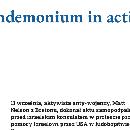
ndemonium in act
11 września, aktywista anty-wojenny, Matt
Nelson z Bostonu, dokonał aktu samopodpal
przed izraelskim konsulatem w proteście pr
pomocy Izraelowi przez USA w ludobójstwi