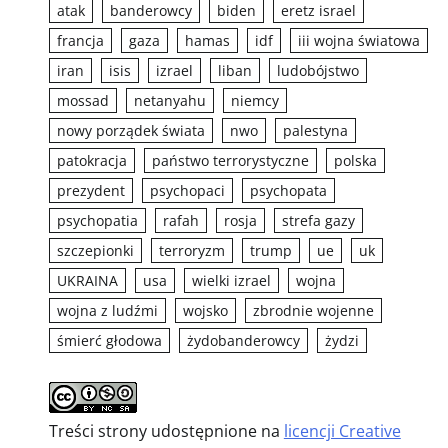
atak
banderowcy
biden
eretz israel
francja
gaza
hamas
idf
iii wojna światowa
iran
isis
izrael
liban
ludobójstwo
mossad
netanyahu
niemcy
nowy porządek świata
nwo
palestyna
patokracja
państwo terrorystyczne
polska
prezydent
psychopaci
psychopata
psychopatia
rafah
rosja
strefa gazy
szczepionki
terroryzm
trump
ue
uk
UKRAINA
usa
wielki izrael
wojna
wojna z ludźmi
wojsko
zbrodnie wojenne
śmierć głodowa
żydobanderowcy
żydzi
Treści strony udostępnione na
licencji Creative