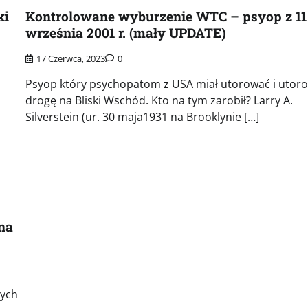
ki
Kontrolowane wyburzenie WTC – psyop z 11
września 2001 r. (mały UPDATE)
17 Czerwca, 2023
0
Psyop który psychopatom z USA miał utorować i utor
drogę na Bliski Wschód. Kto na tym zarobił? Larry A.
Silverstein (ur. 30 maja1931 na Brooklynie […]
 na
dych