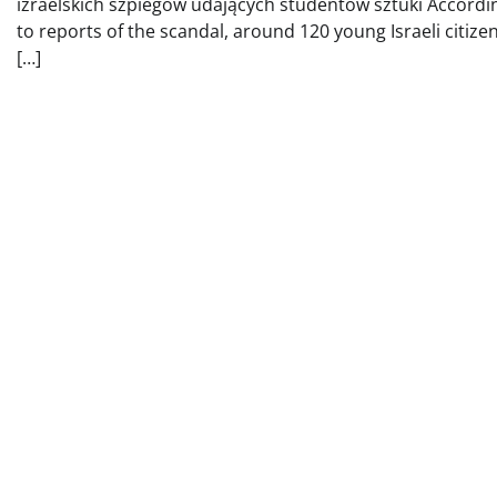
izraelskich szpiegów udających studentów sztuki Accordi
to reports of the scandal, around 120 young Israeli citizen
[…]