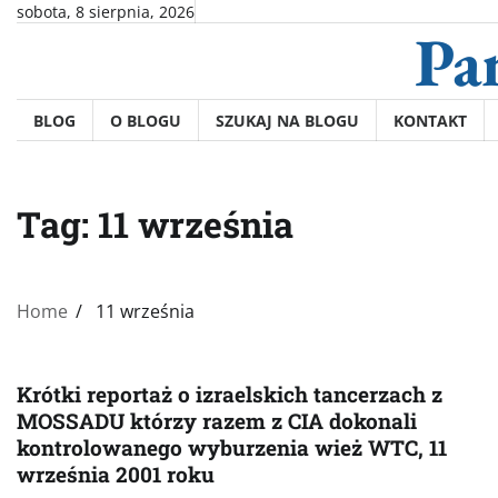
Skip
sobota, 8 sierpnia, 2026
Pa
to
content
BLOG
O BLOGU
SZUKAJ NA BLOGU
KONTAKT
Tag:
11 września
Home
11 września
Krótki reportaż o izraelskich tancerzach z
MOSSADU którzy razem z CIA dokonali
kontrolowanego wyburzenia wież WTC, 11
września 2001 roku