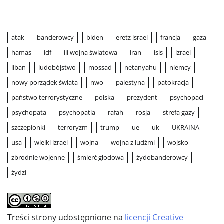
atak
banderowcy
biden
eretz israel
francja
gaza
hamas
idf
iii wojna światowa
iran
isis
izrael
liban
ludobójstwo
mossad
netanyahu
niemcy
nowy porządek świata
nwo
palestyna
patokracja
państwo terrorystyczne
polska
prezydent
psychopaci
psychopata
psychopatia
rafah
rosja
strefa gazy
szczepionki
terroryzm
trump
ue
uk
UKRAINA
usa
wielki izrael
wojna
wojna z ludźmi
wojsko
zbrodnie wojenne
śmierć głodowa
żydobanderowcy
żydzi
Treści strony udostępnione na
licencji Creative