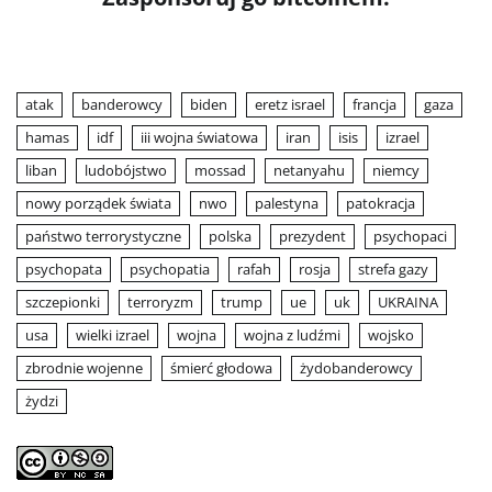
atak
banderowcy
biden
eretz israel
francja
gaza
hamas
idf
iii wojna światowa
iran
isis
izrael
liban
ludobójstwo
mossad
netanyahu
niemcy
nowy porządek świata
nwo
palestyna
patokracja
państwo terrorystyczne
polska
prezydent
psychopaci
psychopata
psychopatia
rafah
rosja
strefa gazy
szczepionki
terroryzm
trump
ue
uk
UKRAINA
usa
wielki izrael
wojna
wojna z ludźmi
wojsko
zbrodnie wojenne
śmierć głodowa
żydobanderowcy
żydzi