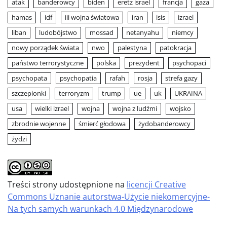
atak
banderowcy
biden
eretz israel
francja
gaza
hamas
idf
iii wojna światowa
iran
isis
izrael
liban
ludobójstwo
mossad
netanyahu
niemcy
nowy porządek świata
nwo
palestyna
patokracja
państwo terrorystyczne
polska
prezydent
psychopaci
psychopata
psychopatia
rafah
rosja
strefa gazy
szczepionki
terroryzm
trump
ue
uk
UKRAINA
usa
wielki izrael
wojna
wojna z ludźmi
wojsko
zbrodnie wojenne
śmierć głodowa
żydobanderowcy
żydzi
Treści strony udostępnione na
licencji Creative
Commons Uznanie autorstwa-Użycie niekomercyjne-
Na tych samych warunkach 4.0 Międzynarodowe