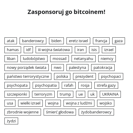
Zasponsoruj go bitcoinem!
atak
banderowcy
biden
eretz israel
francja
gaza
hamas
idf
iii wojna światowa
iran
isis
izrael
liban
ludobójstwo
mossad
netanyahu
niemcy
nowy porządek świata
nwo
palestyna
patokracja
państwo terrorystyczne
polska
prezydent
psychopaci
psychopata
psychopatia
rafah
rosja
strefa gazy
szczepionki
terroryzm
trump
ue
uk
UKRAINA
usa
wielki izrael
wojna
wojna z ludźmi
wojsko
zbrodnie wojenne
śmierć głodowa
żydobanderowcy
żydzi