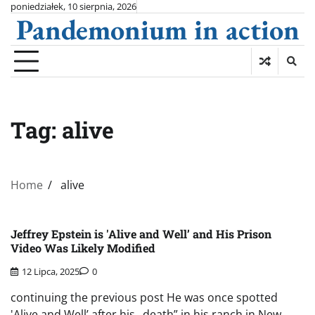
Skip
poniedziałek, 10 sierpnia, 2026
Pandemonium in action
to
content
Tag:
alive
Home
alive
Jeffrey Epstein is 'Alive and Well’ and His Prison
Video Was Likely Modified
12 Lipca, 2025
0
continuing the previous post He was once spotted
'Alive and Well’ after his „death” in his ranch in New