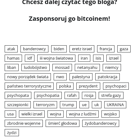
Chcesz dalej czytać tego bloga?
Zasponsoruj go bitcoinem!
atak
banderowcy
biden
eretz israel
francja
gaza
hamas
idf
iii wojna światowa
iran
isis
izrael
liban
ludobójstwo
mossad
netanyahu
niemcy
nowy porządek świata
nwo
palestyna
patokracja
państwo terrorystyczne
polska
prezydent
psychopaci
psychopata
psychopatia
rafah
rosja
strefa gazy
szczepionki
terroryzm
trump
ue
uk
UKRAINA
usa
wielki izrael
wojna
wojna z ludźmi
wojsko
zbrodnie wojenne
śmierć głodowa
żydobanderowcy
żydzi