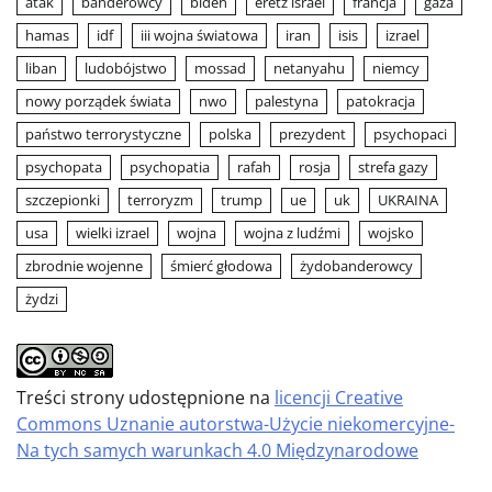
atak
banderowcy
biden
eretz israel
francja
gaza
hamas
idf
iii wojna światowa
iran
isis
izrael
liban
ludobójstwo
mossad
netanyahu
niemcy
nowy porządek świata
nwo
palestyna
patokracja
państwo terrorystyczne
polska
prezydent
psychopaci
psychopata
psychopatia
rafah
rosja
strefa gazy
szczepionki
terroryzm
trump
ue
uk
UKRAINA
usa
wielki izrael
wojna
wojna z ludźmi
wojsko
zbrodnie wojenne
śmierć głodowa
żydobanderowcy
żydzi
Treści strony udostępnione na
licencji Creative
Commons Uznanie autorstwa-Użycie niekomercyjne-
Na tych samych warunkach 4.0 Międzynarodowe