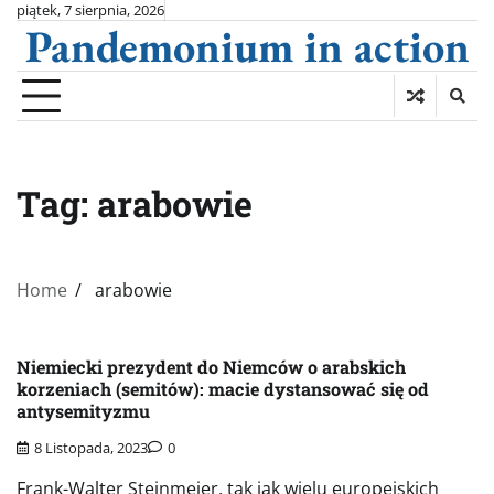
Skip
piątek, 7 sierpnia, 2026
Pandemonium in action
to
content
Tag:
arabowie
Home
arabowie
Niemiecki prezydent do Niemców o arabskich
korzeniach (semitów): macie dystansować się od
antysemityzmu
8 Listopada, 2023
0
Frank-Walter Steinmeier, tak jak wielu europejskich