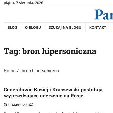
Skip
piątek, 7 sierpnia, 2026
Pa
to
content
BLOG
O BLOGU
SZUKAJ NA BLOGU
KONTAKT
Tag:
bron hipersoniczna
Home
bron hipersoniczna
Generałowie Koziej i Kraszewski postulują
wyprzedzające uderzenie na Rosje
13 Marca, 2024
0