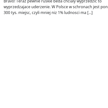
Bravo! Teraz pewnie ruskie beda chcialy wyprzedzic to
wyprzedzajace uderzenie. W Polsce w schronach jest po
300 tys. miejsc, czyli mniej niz 1% ludnosci ma […]