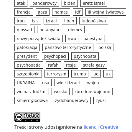
atak
banderowcy
biden
eretz israel
francja
gaza
hamas
idf
iii wojna światowa
iran
isis
izrael
liban
ludobójstwo
mossad
netanyahu
niemcy
nowy porządek świata
nwo
palestyna
patokracja
państwo terrorystyczne
polska
prezydent
psychopaci
psychopata
psychopatia
rafah
rosja
strefa gazy
szczepionki
terroryzm
trump
ue
uk
UKRAINA
usa
wielki izrael
wojna
wojna z ludźmi
wojsko
zbrodnie wojenne
śmierć głodowa
żydobanderowcy
żydzi
Treści strony udostępnione na
licencji Creative