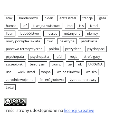
atak
banderowcy
biden
eretz israel
francja
gaza
hamas
idf
iii wojna światowa
iran
isis
izrael
liban
ludobójstwo
mossad
netanyahu
niemcy
nowy porządek świata
nwo
palestyna
patokracja
państwo terrorystyczne
polska
prezydent
psychopaci
psychopata
psychopatia
rafah
rosja
strefa gazy
szczepionki
terroryzm
trump
ue
uk
UKRAINA
usa
wielki izrael
wojna
wojna z ludźmi
wojsko
zbrodnie wojenne
śmierć głodowa
żydobanderowcy
żydzi
Treści strony udostępnione na
licencji Creative