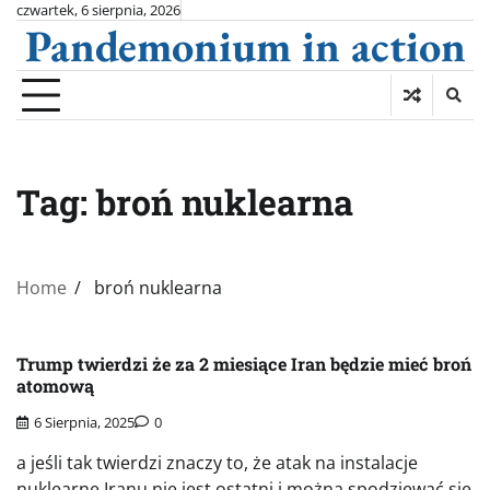
Skip
czwartek, 6 sierpnia, 2026
Pandemonium in action
to
content
Tag:
broń nuklearna
Home
broń nuklearna
Trump twierdzi że za 2 miesiące Iran będzie mieć broń
atomową
6 Sierpnia, 2025
0
a jeśli tak twierdzi znaczy to, że atak na instalacje
nuklearne Iranu nie jest ostatni i można spodziewać się