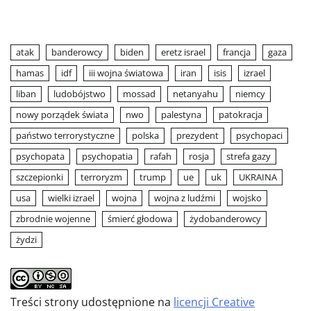
atak
banderowcy
biden
eretz israel
francja
gaza
hamas
idf
iii wojna światowa
iran
isis
izrael
liban
ludobójstwo
mossad
netanyahu
niemcy
nowy porządek świata
nwo
palestyna
patokracja
państwo terrorystyczne
polska
prezydent
psychopaci
psychopata
psychopatia
rafah
rosja
strefa gazy
szczepionki
terroryzm
trump
ue
uk
UKRAINA
usa
wielki izrael
wojna
wojna z ludźmi
wojsko
zbrodnie wojenne
śmierć głodowa
żydobanderowcy
żydzi
Treści strony udostępnione na
licencji Creative