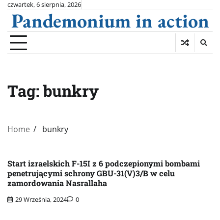
Skip
czwartek, 6 sierpnia, 2026
Pandemonium in action
to
content
Tag:
bunkry
Home
bunkry
Start izraelskich F-15I z 6 podczepionymi bombami
penetrującymi schrony GBU-31(V)3/B w celu
zamordowania Nasrallaha
29 Września, 2024
0