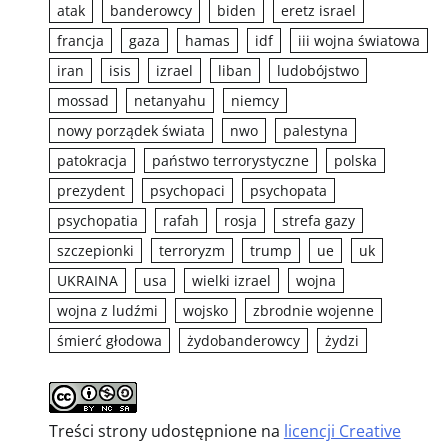
atak
banderowcy
biden
eretz israel
francja
gaza
hamas
idf
iii wojna światowa
iran
isis
izrael
liban
ludobójstwo
mossad
netanyahu
niemcy
nowy porządek świata
nwo
palestyna
patokracja
państwo terrorystyczne
polska
prezydent
psychopaci
psychopata
psychopatia
rafah
rosja
strefa gazy
szczepionki
terroryzm
trump
ue
uk
UKRAINA
usa
wielki izrael
wojna
wojna z ludźmi
wojsko
zbrodnie wojenne
śmierć głodowa
żydobanderowcy
żydzi
Treści strony udostępnione na
licencji Creative