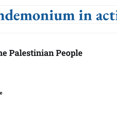
ndemonium in act
the Palestinian People
e