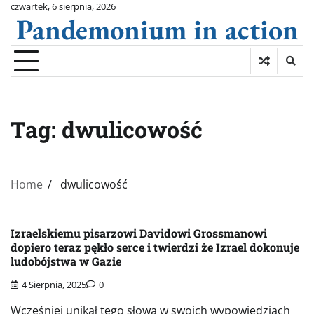
Skip
czwartek, 6 sierpnia, 2026
Pandemonium in action
to
content
Tag:
dwulicowość
Home
dwulicowość
Izraelskiemu pisarzowi Davidowi Grossmanowi
dopiero teraz pękło serce i twierdzi że Izrael dokonuje
ludobójstwa w Gazie
4 Sierpnia, 2025
0
Wcześniej unikał tego słowa w swoich wypowiedziach