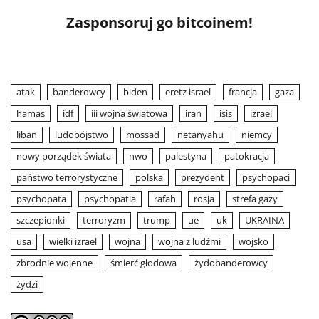
Zasponsoruj go bitcoinem!
atak
banderowcy
biden
eretz israel
francja
gaza
hamas
idf
iii wojna światowa
iran
isis
izrael
liban
ludobójstwo
mossad
netanyahu
niemcy
nowy porządek świata
nwo
palestyna
patokracja
państwo terrorystyczne
polska
prezydent
psychopaci
psychopata
psychopatia
rafah
rosja
strefa gazy
szczepionki
terroryzm
trump
ue
uk
UKRAINA
usa
wielki izrael
wojna
wojna z ludźmi
wojsko
zbrodnie wojenne
śmierć głodowa
żydobanderowcy
żydzi