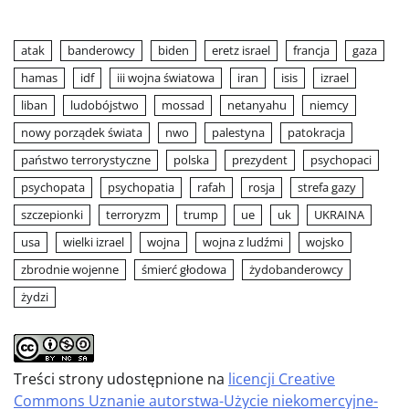
atak
banderowcy
biden
eretz israel
francja
gaza
hamas
idf
iii wojna światowa
iran
isis
izrael
liban
ludobójstwo
mossad
netanyahu
niemcy
nowy porządek świata
nwo
palestyna
patokracja
państwo terrorystyczne
polska
prezydent
psychopaci
psychopata
psychopatia
rafah
rosja
strefa gazy
szczepionki
terroryzm
trump
ue
uk
UKRAINA
usa
wielki izrael
wojna
wojna z ludźmi
wojsko
zbrodnie wojenne
śmierć głodowa
żydobanderowcy
żydzi
Treści strony udostępnione na
licencji Creative
Commons Uznanie autorstwa-Użycie niekomercyjne-