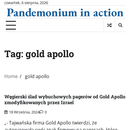
Skip
czwartek, 6 sierpnia, 2026
Pandemonium in action
to
content
Tag:
gold apollo
Home
gold apollo
Węgierski ślad wybuchowych pagerów od Gold Apollo
zmodyfikowanych przez Izrael
18 Września, 2024
0
„- Tajwańska firma Gold Apollo twierdzi, że
autoryzowała swój znak firmowy na pagerach, które