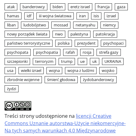
atak
banderowcy
biden
eretz israel
francja
gaza
hamas
idf
iii wojna światowa
iran
isis
izrael
liban
ludobójstwo
mossad
netanyahu
niemcy
nowy porządek świata
nwo
palestyna
patokracja
państwo terrorystyczne
polska
prezydent
psychopaci
psychopata
psychopatia
rafah
rosja
strefa gazy
szczepionki
terroryzm
trump
ue
uk
UKRAINA
usa
wielki izrael
wojna
wojna z ludźmi
wojsko
zbrodnie wojenne
śmierć głodowa
żydobanderowcy
żydzi
Treści strony udostępnione na
licencji Creative
Commons Uznanie autorstwa-Użycie niekomercyjne-
Na tych samych warunkach 4.0 Międzynarodowe