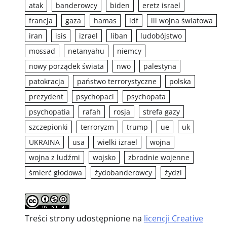
atak
banderowcy
biden
eretz israel
francja
gaza
hamas
idf
iii wojna światowa
iran
isis
izrael
liban
ludobójstwo
mossad
netanyahu
niemcy
nowy porządek świata
nwo
palestyna
patokracja
państwo terrorystyczne
polska
prezydent
psychopaci
psychopata
psychopatia
rafah
rosja
strefa gazy
szczepionki
terroryzm
trump
ue
uk
UKRAINA
usa
wielki izrael
wojna
wojna z ludźmi
wojsko
zbrodnie wojenne
śmierć głodowa
żydobanderowcy
żydzi
Treści strony udostępnione na
licencji Creative