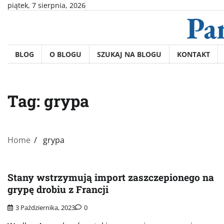
Skip
piątek, 7 sierpnia, 2026
Pa
to
content
BLOG
O BLOGU
SZUKAJ NA BLOGU
KONTAKT
Tag:
grypa
Home
grypa
Stany wstrzymują import zaszczepionego na
grypę drobiu z Francji
3 Października, 2023
0