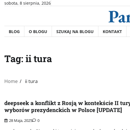
Skip
sobota, 8 sierpnia, 2026
Pa
to
content
BLOG
O BLOGU
SZUKAJ NA BLOGU
KONTAKT
Tag:
ii tura
Home
ii tura
deepseek a konflikt z Rosją w kontekście II tur
wyborów prezydenckich w Polsce [UPDATE]
28 Maja, 2025
0