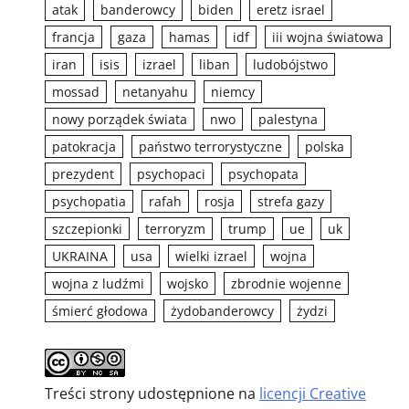
atak
banderowcy
biden
eretz israel
francja
gaza
hamas
idf
iii wojna światowa
iran
isis
izrael
liban
ludobójstwo
mossad
netanyahu
niemcy
nowy porządek świata
nwo
palestyna
patokracja
państwo terrorystyczne
polska
prezydent
psychopaci
psychopata
psychopatia
rafah
rosja
strefa gazy
szczepionki
terroryzm
trump
ue
uk
UKRAINA
usa
wielki izrael
wojna
wojna z ludźmi
wojsko
zbrodnie wojenne
śmierć głodowa
żydobanderowcy
żydzi
Treści strony udostępnione na
licencji Creative