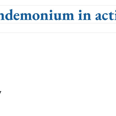
ndemonium in act
y