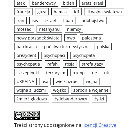
atak
banderowcy
biden
eretz israel
francja
gaza
hamas
idf
iii wojna światowa
iran
isis
izrael
liban
ludobójstwo
mossad
netanyahu
niemcy
nowy porządek świata
nwo
palestyna
patokracja
państwo terrorystyczne
polska
prezydent
psychopaci
psychopata
psychopatia
rafah
rosja
strefa gazy
szczepionki
terroryzm
trump
ue
uk
UKRAINA
usa
wielki izrael
wojna
wojna z ludźmi
wojsko
zbrodnie wojenne
śmierć głodowa
żydobanderowcy
żydzi
Treści strony udostępnione na
licencji Creative