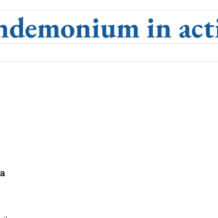
ndemonium in act
la