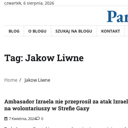
Skip
czwartek, 6 sierpnia, 2026
Pa
to
content
BLOG
O BLOGU
SZUKAJ NA BLOGU
KONTAKT
Tag:
Jakow Liwne
Home
Jakow Liwne
Ambasador Izraela nie przeprosił za atak Izrae
na wolontariuszy w Strefie Gazy
7 Kwietnia, 2024
0