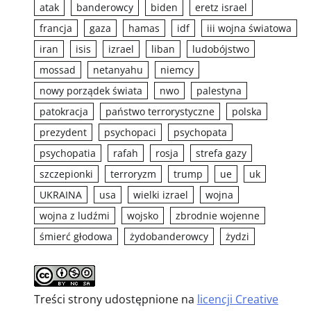
atak
banderowcy
biden
eretz israel
francja
gaza
hamas
idf
iii wojna światowa
iran
isis
izrael
liban
ludobójstwo
mossad
netanyahu
niemcy
nowy porządek świata
nwo
palestyna
patokracja
państwo terrorystyczne
polska
prezydent
psychopaci
psychopata
psychopatia
rafah
rosja
strefa gazy
szczepionki
terroryzm
trump
ue
uk
UKRAINA
usa
wielki izrael
wojna
wojna z ludźmi
wojsko
zbrodnie wojenne
śmierć głodowa
żydobanderowcy
żydzi
Treści strony udostępnione na
licencji Creative