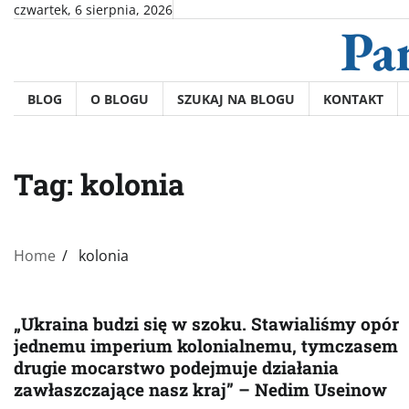
Skip
czwartek, 6 sierpnia, 2026
Pa
to
content
BLOG
O BLOGU
SZUKAJ NA BLOGU
KONTAKT
Tag:
kolonia
Home
kolonia
„Ukraina budzi się w szoku. Stawialiśmy opór
jednemu imperium kolonialnemu, tymczasem
drugie mocarstwo podejmuje działania
zawłaszczające nasz kraj” – Nedim Useinow