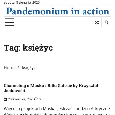
Skip
sobota, 8 sierpnia, 2026
Pandemonium in action
to
content
Tag:
księżyc
Home
księżyc
Channeling o Musku i Billu Gatesie by Krzysztof
Jackowski
20 Kwietnia, 2025
0
Więcej o projektach Muska: Jeśli zaś chodzi o Arktyczne
Wojsko, wykonujące depopulacyjne rozkazy z zewnątrz