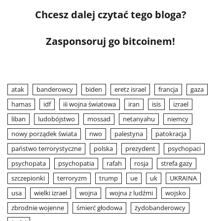
Chcesz dalej czytać tego bloga?
Zasponsoruj go bitcoinem!
atak
banderowcy
biden
eretz israel
francja
gaza
hamas
idf
iii wojna światowa
iran
isis
izrael
liban
ludobójstwo
mossad
netanyahu
niemcy
nowy porządek świata
nwo
palestyna
patokracja
państwo terrorystyczne
polska
prezydent
psychopaci
psychopata
psychopatia
rafah
rosja
strefa gazy
szczepionki
terroryzm
trump
ue
uk
UKRAINA
usa
wielki izrael
wojna
wojna z ludźmi
wojsko
zbrodnie wojenne
śmierć głodowa
żydobanderowcy