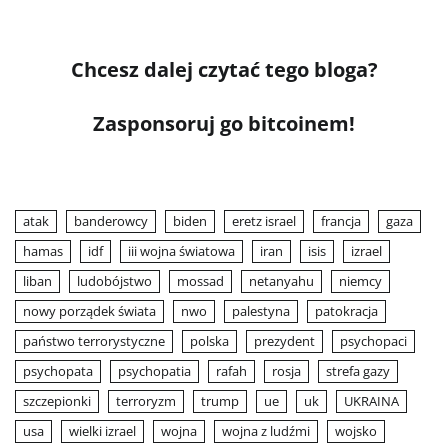
Chcesz dalej czytać tego bloga?
Zasponsoruj go bitcoinem!
atak
banderowcy
biden
eretz israel
francja
gaza
hamas
idf
iii wojna światowa
iran
isis
izrael
liban
ludobójstwo
mossad
netanyahu
niemcy
nowy porządek świata
nwo
palestyna
patokracja
państwo terrorystyczne
polska
prezydent
psychopaci
psychopata
psychopatia
rafah
rosja
strefa gazy
szczepionki
terroryzm
trump
ue
uk
UKRAINA
usa
wielki izrael
wojna
wojna z ludźmi
wojsko