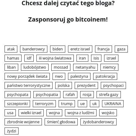
Chcesz dalej czytać tego bloga?
Zasponsoruj go bitcoinem!
atak
banderowcy
biden
eretz israel
francja
gaza
hamas
idf
iii wojna światowa
iran
isis
izrael
liban
ludobójstwo
mossad
netanyahu
niemcy
nowy porządek świata
nwo
palestyna
patokracja
państwo terrorystyczne
polska
prezydent
psychopaci
psychopata
psychopatia
rafah
rosja
strefa gazy
szczepionki
terroryzm
trump
ue
uk
UKRAINA
usa
wielki izrael
wojna
wojna z ludźmi
wojsko
zbrodnie wojenne
śmierć głodowa
żydobanderowcy
żydzi