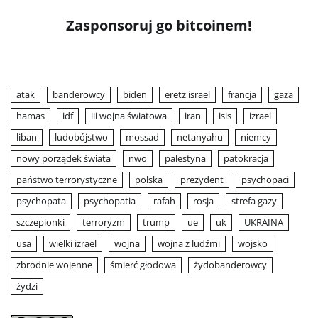
Zasponsoruj go bitcoinem!
atak
banderowcy
biden
eretz israel
francja
gaza
hamas
idf
iii wojna światowa
iran
isis
izrael
liban
ludobójstwo
mossad
netanyahu
niemcy
nowy porządek świata
nwo
palestyna
patokracja
państwo terrorystyczne
polska
prezydent
psychopaci
psychopata
psychopatia
rafah
rosja
strefa gazy
szczepionki
terroryzm
trump
ue
uk
UKRAINA
usa
wielki izrael
wojna
wojna z ludźmi
wojsko
zbrodnie wojenne
śmierć głodowa
żydobanderowcy
żydzi