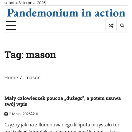
Skip
sobota, 8 sierpnia, 2026
Pandemonium in action
to
content
Tag:
mason
Home
mason
Mały człowieczek poucza „dużego”, a potem usuwa
swój wpis
2 Maja, 2025
0
Czyżby jak na zilluminowanego lilliputa przystało ten
miał jakieś kompleksy i ogromne ego? Na początku