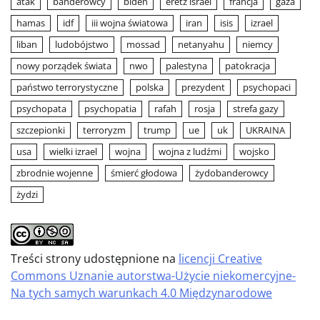
atak
banderowcy
biden
eretz israel
francja
gaza
hamas
idf
iii wojna światowa
iran
isis
izrael
liban
ludobójstwo
mossad
netanyahu
niemcy
nowy porządek świata
nwo
palestyna
patokracja
państwo terrorystyczne
polska
prezydent
psychopaci
psychopata
psychopatia
rafah
rosja
strefa gazy
szczepionki
terroryzm
trump
ue
uk
UKRAINA
usa
wielki izrael
wojna
wojna z ludźmi
wojsko
zbrodnie wojenne
śmierć głodowa
żydobanderowcy
żydzi
Treści strony udostępnione na
licencji Creative
Commons Uznanie autorstwa-Użycie niekomercyjne-
Na tych samych warunkach 4.0 Międzynarodowe