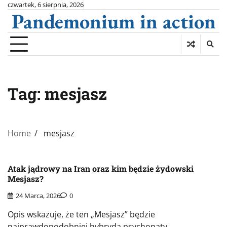
Skip
czwartek, 6 sierpnia, 2026
Pandemonium in action
to
content
Tag:
mesjasz
Home
mesjasz
Atak jądrowy na Iran oraz kim będzie żydowski
Mesjasz?
24 Marca, 2026
0
Opis wskazuje, że ten „Mesjasz” będzie
najprawdopodobniej hybrydą psychopaty