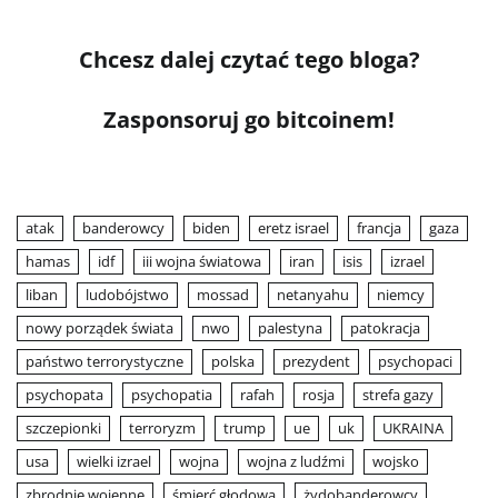
Chcesz dalej czytać tego bloga?
Zasponsoruj go bitcoinem!
atak
banderowcy
biden
eretz israel
francja
gaza
hamas
idf
iii wojna światowa
iran
isis
izrael
liban
ludobójstwo
mossad
netanyahu
niemcy
nowy porządek świata
nwo
palestyna
patokracja
państwo terrorystyczne
polska
prezydent
psychopaci
psychopata
psychopatia
rafah
rosja
strefa gazy
szczepionki
terroryzm
trump
ue
uk
UKRAINA
usa
wielki izrael
wojna
wojna z ludźmi
wojsko
zbrodnie wojenne
śmierć głodowa
żydobanderowcy