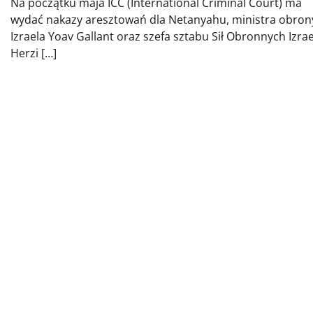
Na początku maja ICC (International Criminal Court) ma
wydać nakazy aresztowań dla Netanyahu, ministra obron
Izraela Yoav Gallant oraz szefa sztabu Sił Obronnych Izra
Herzi […]