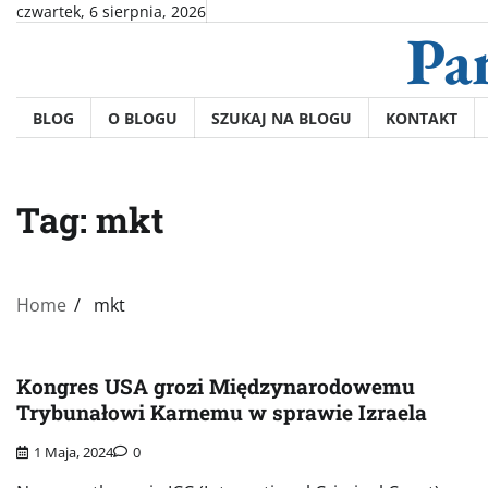
Skip
czwartek, 6 sierpnia, 2026
Pa
to
content
BLOG
O BLOGU
SZUKAJ NA BLOGU
KONTAKT
Tag:
mkt
Home
mkt
Kongres USA grozi Międzynarodowemu
Trybunałowi Karnemu w sprawie Izraela
1 Maja, 2024
0