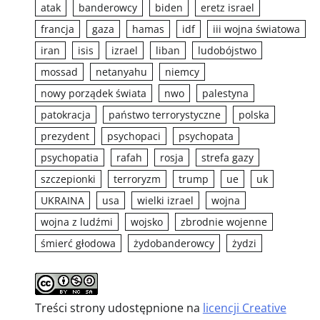
atak
banderowcy
biden
eretz israel
francja
gaza
hamas
idf
iii wojna światowa
iran
isis
izrael
liban
ludobójstwo
mossad
netanyahu
niemcy
nowy porządek świata
nwo
palestyna
patokracja
państwo terrorystyczne
polska
prezydent
psychopaci
psychopata
psychopatia
rafah
rosja
strefa gazy
szczepionki
terroryzm
trump
ue
uk
UKRAINA
usa
wielki izrael
wojna
wojna z ludźmi
wojsko
zbrodnie wojenne
śmierć głodowa
żydobanderowcy
żydzi
Treści strony udostępnione na
licencji Creative