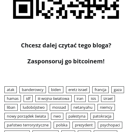
Chcesz dalej czytać tego bloga?
Zasponsoruj go bitcoinem!
atak
banderowcy
biden
eretz israel
francja
gaza
hamas
idf
iii wojna światowa
iran
isis
izrael
liban
ludobójstwo
mossad
netanyahu
niemcy
nowy porządek świata
nwo
palestyna
patokracja
państwo terrorystyczne
polska
prezydent
psychopaci