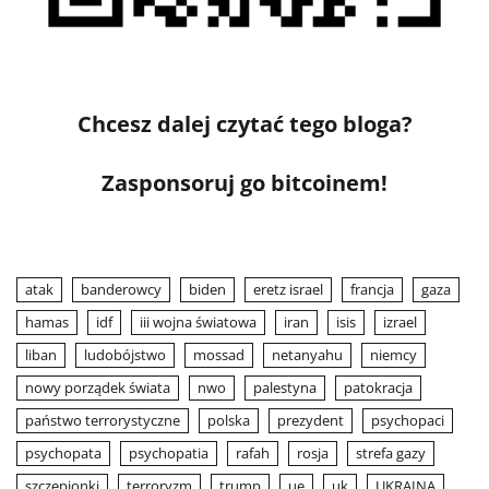
Chcesz dalej czytać tego bloga?
Zasponsoruj go bitcoinem!
atak
banderowcy
biden
eretz israel
francja
gaza
hamas
idf
iii wojna światowa
iran
isis
izrael
liban
ludobójstwo
mossad
netanyahu
niemcy
nowy porządek świata
nwo
palestyna
patokracja
państwo terrorystyczne
polska
prezydent
psychopaci
psychopata
psychopatia
rafah
rosja
strefa gazy
szczepionki
terroryzm
trump
ue
uk
UKRAINA