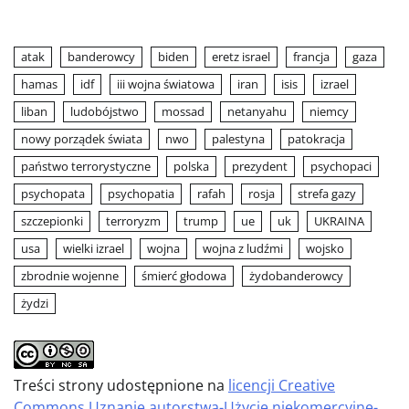
atak
banderowcy
biden
eretz israel
francja
gaza
hamas
idf
iii wojna światowa
iran
isis
izrael
liban
ludobójstwo
mossad
netanyahu
niemcy
nowy porządek świata
nwo
palestyna
patokracja
państwo terrorystyczne
polska
prezydent
psychopaci
psychopata
psychopatia
rafah
rosja
strefa gazy
szczepionki
terroryzm
trump
ue
uk
UKRAINA
usa
wielki izrael
wojna
wojna z ludźmi
wojsko
zbrodnie wojenne
śmierć głodowa
żydobanderowcy
żydzi
Treści strony udostępnione na
licencji Creative
Commons Uznanie autorstwa-Użycie niekomercyjne-