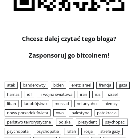
Chcesz dalej czytać tego bloga?
Zasponsoruj go bitcoinem!
atak
banderowcy
biden
eretz israel
francja
gaza
hamas
idf
iii wojna światowa
iran
isis
izrael
liban
ludobójstwo
mossad
netanyahu
niemcy
nowy porządek świata
nwo
palestyna
patokracja
państwo terrorystyczne
polska
prezydent
psychopaci
psychopata
psychopatia
rafah
rosja
strefa gazy