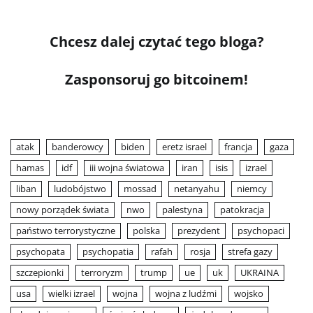
Chcesz dalej czytać tego bloga?
Zasponsoruj go bitcoinem!
atak
banderowcy
biden
eretz israel
francja
gaza
hamas
idf
iii wojna światowa
iran
isis
izrael
liban
ludobójstwo
mossad
netanyahu
niemcy
nowy porządek świata
nwo
palestyna
patokracja
państwo terrorystyczne
polska
prezydent
psychopaci
psychopata
psychopatia
rafah
rosja
strefa gazy
szczepionki
terroryzm
trump
ue
uk
UKRAINA
usa
wielki izrael
wojna
wojna z ludźmi
wojsko