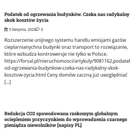
Podatek od ogrzewania budynków. Czeka nas radykalny
skok kosztów życia
5 Sierpnia, 2023
0
Rozszerzenie unijnego systemu handlu emisjami gazów
cieplarnianychna budynki oraz transport to rozwiązanie,
które wzbudza kontrowersje nie tylko w Polsce.
https://forsal.pl/nieruchomosci/artykuly/9081162,podate
od-ogrzewania-budynkow-czeka-nas-radykalny-skok-
kosztow-zycia.html Ceny domów zaczną już uwzględniać
[…]
Redukcja CO2 spowodowana rzekomym globalnym
ociepleniem przyczynkiem do wprowadzenia czarnego
pieniądza niewolników [napisy PL]