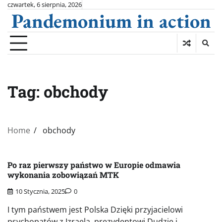
Skip
czwartek, 6 sierpnia, 2026
Pandemonium in action
to
content
Tag:
obchody
Home
obchody
Po raz pierwszy państwo w Europie odmawia
wykonania zobowiązań MTK
10 Stycznia, 2025
0
I tym państwem jest Polska Dzięki przyjacielowi
psychopatów z Izraela, prezydentowi Dudzie i