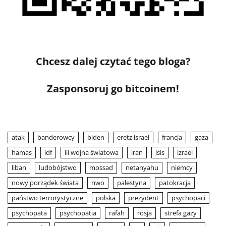
Chcesz dalej czytać tego bloga?
Zasponsoruj go bitcoinem!
atak
banderowcy
biden
eretz israel
francja
gaza
hamas
idf
iii wojna światowa
iran
isis
izrael
liban
ludobójstwo
mossad
netanyahu
niemcy
nowy porządek świata
nwo
palestyna
patokracja
państwo terrorystyczne
polska
prezydent
psychopaci
psychopata
psychopatia
rafah
rosja
strefa gazy