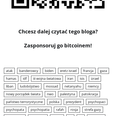
Chcesz dalej czytać tego bloga?
Zasponsoruj go bitcoinem!
atak
banderowcy
biden
eretz israel
francja
gaza
hamas
idf
iii wojna światowa
iran
isis
izrael
liban
ludobójstwo
mossad
netanyahu
niemcy
nowy porządek świata
nwo
palestyna
patokracja
państwo terrorystyczne
polska
prezydent
psychopaci
psychopata
psychopatia
rafah
rosja
strefa gazy