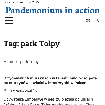
Skip
czwartek, 6 sierpnia, 2026
Pandemonium in action
to
content
Tag:
park Tołpy
Home
park Tołpy
O żydowskich murzynach w Izraelu było, więc pora
na murzynów a właściwie murzynki w Polsce
11 Kwietnia, 2023
0
Obywatelka Zimbabwe w negliżu biegała po ulicach
Śródmieścia, a Parku Tołpy goniła wrocławian. Choć