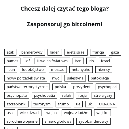
Chcesz dalej czytać tego bloga?
Zasponsoruj go bitcoinem!
atak
banderowcy
biden
eretz israel
francja
gaza
hamas
idf
iii wojna światowa
iran
isis
izrael
liban
ludobójstwo
mossad
netanyahu
niemcy
nowy porządek świata
nwo
palestyna
patokracja
państwo terrorystyczne
polska
prezydent
psychopaci
psychopata
psychopatia
rafah
rosja
strefa gazy
szczepionki
terroryzm
trump
ue
uk
UKRAINA
usa
wielki izrael
wojna
wojna z ludźmi
wojsko
zbrodnie wojenne
śmierć głodowa
żydobanderowcy