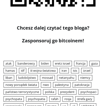
Chcesz dalej czytać tego bloga?
Zasponsoruj go bitcoinem!
atak
banderowcy
biden
eretz israel
francja
gaza
hamas
idf
iii wojna światowa
iran
isis
izrael
liban
ludobójstwo
mossad
netanyahu
niemcy
nowy porządek świata
nwo
palestyna
patokracja
państwo terrorystyczne
polska
prezydent
psychopaci
psychopata
psychopatia
rafah
rosja
strefa gazy
szczepionki
terroryzm
trump
ue
uk
UKRAINA