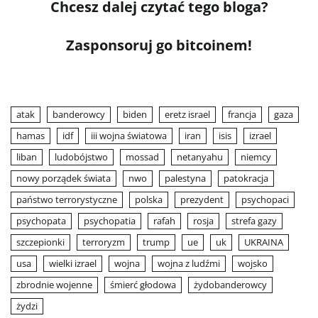
Chcesz dalej czytać tego bloga?
Zasponsoruj go bitcoinem!
atak
banderowcy
biden
eretz israel
francja
gaza
hamas
idf
iii wojna światowa
iran
isis
izrael
liban
ludobójstwo
mossad
netanyahu
niemcy
nowy porządek świata
nwo
palestyna
patokracja
państwo terrorystyczne
polska
prezydent
psychopaci
psychopata
psychopatia
rafah
rosja
strefa gazy
szczepionki
terroryzm
trump
ue
uk
UKRAINA
usa
wielki izrael
wojna
wojna z ludźmi
wojsko
zbrodnie wojenne
śmierć głodowa
żydobanderowcy
żydzi