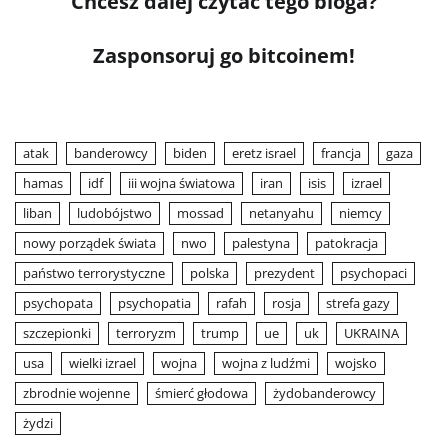
Chcesz dalej czytać tego bloga?
Zasponsoruj go bitcoinem!
atak
banderowcy
biden
eretz israel
francja
gaza
hamas
idf
iii wojna światowa
iran
isis
izrael
liban
ludobójstwo
mossad
netanyahu
niemcy
nowy porządek świata
nwo
palestyna
patokracja
państwo terrorystyczne
polska
prezydent
psychopaci
psychopata
psychopatia
rafah
rosja
strefa gazy
szczepionki
terroryzm
trump
ue
uk
UKRAINA
usa
wielki izrael
wojna
wojna z ludźmi
wojsko
zbrodnie wojenne
śmierć głodowa
żydobanderowcy
żydzi