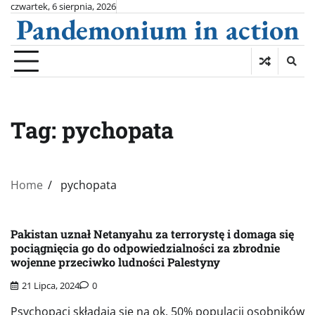
Skip
czwartek, 6 sierpnia, 2026
Pandemonium in action
to
content
Tag:
pychopata
Home
pychopata
Pakistan uznał Netanyahu za terrorystę i domaga się
pociągnięcia go do odpowiedzialności za zbrodnie
wojenne przeciwko ludności Palestyny
21 Lipca, 2024
0
Psychopaci składają się na ok. 50% populacji osobników