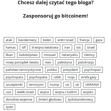
Chcesz dalej czytać tego bloga?
Zasponsoruj go bitcoinem!
atak
banderowcy
biden
eretz israel
francja
gaza
hamas
idf
iii wojna światowa
iran
isis
izrael
liban
ludobójstwo
mossad
netanyahu
niemcy
nowy porządek świata
nwo
palestyna
patokracja
państwo terrorystyczne
polska
prezydent
psychopaci
psychopata
psychopatia
rafah
rosja
strefa gazy
szczepionki
terroryzm
trump
ue
uk
UKRAINA
usa
wielki izrael
wojna
wojna z ludźmi
wojsko
zbrodnie wojenne
śmierć głodowa
żydobanderowcy
żydzi