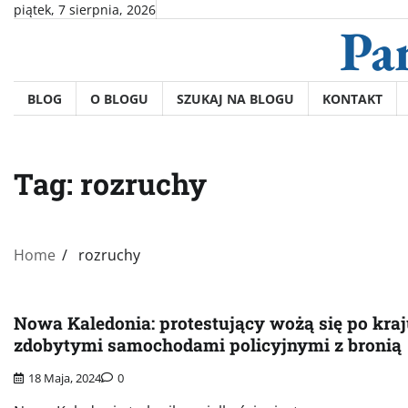
Skip
piątek, 7 sierpnia, 2026
Pa
to
content
BLOG
O BLOGU
SZUKAJ NA BLOGU
KONTAKT
Tag:
rozruchy
Home
rozruchy
Nowa Kaledonia: protestujący wożą się po kra
zdobytymi samochodami policyjnymi z bronią
18 Maja, 2024
0