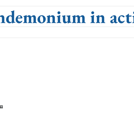
ndemonium in act
ju