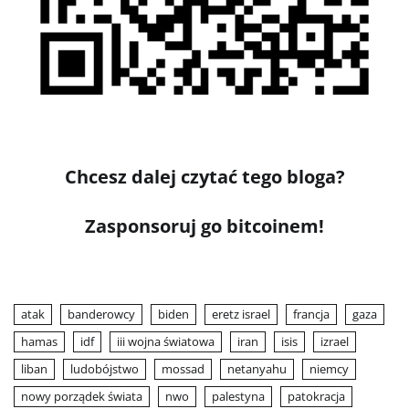
Chcesz dalej czytać tego bloga?
Zasponsoruj go bitcoinem!
atak
banderowcy
biden
eretz israel
francja
gaza
hamas
idf
iii wojna światowa
iran
isis
izrael
liban
ludobójstwo
mossad
netanyahu
niemcy
nowy porządek świata
nwo
palestyna
patokracja