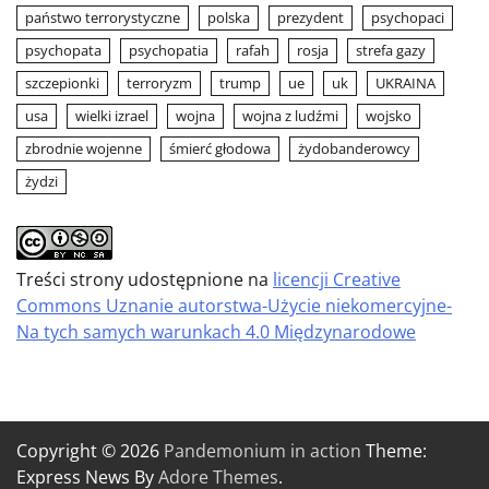
państwo terrorystyczne
polska
prezydent
psychopaci
psychopata
psychopatia
rafah
rosja
strefa gazy
szczepionki
terroryzm
trump
ue
uk
UKRAINA
usa
wielki izrael
wojna
wojna z ludźmi
wojsko
zbrodnie wojenne
śmierć głodowa
żydobanderowcy
żydzi
Treści strony udostępnione na
licencji Creative
Commons Uznanie autorstwa-Użycie niekomercyjne-
Na tych samych warunkach 4.0 Międzynarodowe
Copyright © 2026
Pandemonium in action
Theme:
Express News By
Adore Themes
.