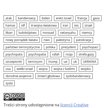
atak
banderowcy
biden
eretz israel
francja
gaza
hamas
idf
iii wojna światowa
iran
isis
izrael
liban
ludobójstwo
mossad
netanyahu
niemcy
nowy porządek świata
nwo
palestyna
patokracja
państwo terrorystyczne
polska
prezydent
psychopaci
psychopata
psychopatia
rafah
rosja
strefa gazy
szczepionki
terroryzm
trump
ue
uk
UKRAINA
usa
wielki izrael
wojna
wojna z ludźmi
wojsko
zbrodnie wojenne
śmierć głodowa
żydobanderowcy
żydzi
Treści strony udostępnione na
licencji Creative