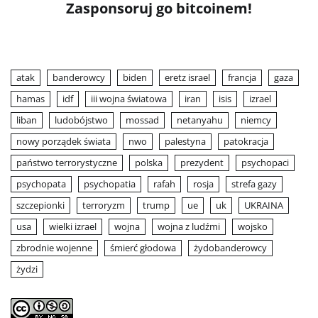
Zasponsoruj go bitcoinem!
atak
banderowcy
biden
eretz israel
francja
gaza
hamas
idf
iii wojna światowa
iran
isis
izrael
liban
ludobójstwo
mossad
netanyahu
niemcy
nowy porządek świata
nwo
palestyna
patokracja
państwo terrorystyczne
polska
prezydent
psychopaci
psychopata
psychopatia
rafah
rosja
strefa gazy
szczepionki
terroryzm
trump
ue
uk
UKRAINA
usa
wielki izrael
wojna
wojna z ludźmi
wojsko
zbrodnie wojenne
śmierć głodowa
żydobanderowcy
żydzi