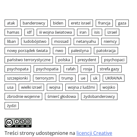
atak
banderowcy
biden
eretz israel
francja
gaza
hamas
idf
iii wojna światowa
iran
isis
izrael
liban
ludobójstwo
mossad
netanyahu
niemcy
nowy porządek świata
nwo
palestyna
patokracja
państwo terrorystyczne
polska
prezydent
psychopaci
psychopata
psychopatia
rafah
rosja
strefa gazy
szczepionki
terroryzm
trump
ue
uk
UKRAINA
usa
wielki izrael
wojna
wojna z ludźmi
wojsko
zbrodnie wojenne
śmierć głodowa
żydobanderowcy
żydzi
Treści strony udostępnione na
licencji Creative