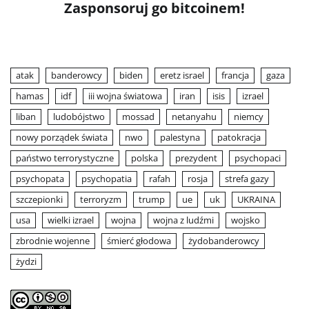
Zasponsoruj go bitcoinem!
atak
banderowcy
biden
eretz israel
francja
gaza
hamas
idf
iii wojna światowa
iran
isis
izrael
liban
ludobójstwo
mossad
netanyahu
niemcy
nowy porządek świata
nwo
palestyna
patokracja
państwo terrorystyczne
polska
prezydent
psychopaci
psychopata
psychopatia
rafah
rosja
strefa gazy
szczepionki
terroryzm
trump
ue
uk
UKRAINA
usa
wielki izrael
wojna
wojna z ludźmi
wojsko
zbrodnie wojenne
śmierć głodowa
żydobanderowcy
żydzi