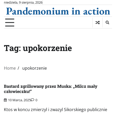
Skip
niedziela, 9 sierpnia, 2026
Pandemonium in action
to
content
Tag:
upokorzenie
Home
upokorzenie
Bastard zgrillowany przez Muska: „Milcz mały
człowieczku!”
10 Marca, 2025
0
Ktos w koncu zmierzyl i zwazyl Sikorskiego publicznie