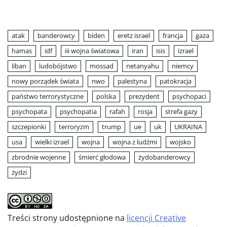
atak
banderowcy
biden
eretz israel
francja
gaza
hamas
idf
iii wojna światowa
iran
isis
izrael
liban
ludobójstwo
mossad
netanyahu
niemcy
nowy porządek świata
nwo
palestyna
patokracja
państwo terrorystyczne
polska
prezydent
psychopaci
psychopata
psychopatia
rafah
rosja
strefa gazy
szczepionki
terroryzm
trump
ue
uk
UKRAINA
usa
wielki izrael
wojna
wojna z ludźmi
wojsko
zbrodnie wojenne
śmierć głodowa
żydobanderowcy
żydzi
Treści strony udostępnione na
licencji Creative