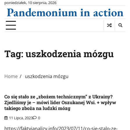
Skip
poniedziałek, 10 sierpnia, 2026
Pandemonium in action
to
content
Tag:
uszkodzenia mózgu
Home
uszkodzenia mózgu
Co się stało ze „zbożem technicznym” z Ukrainy?
Zjedliśmy je – mówi lider Oszukanej Wsi. + wpływ
takiego zboża na ludzki mózg
11 Lipca, 2023
0
https://faktyianalizy.info/2023/07/11/co-sie-stalo-ze-